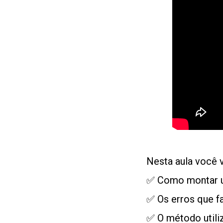
Nesta aula você v
✅ Como montar u
✅ Os erros que f
✅ O método utili