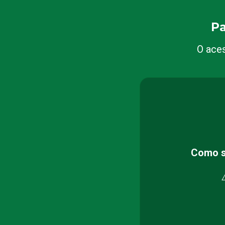
Pa
O aces
Como s