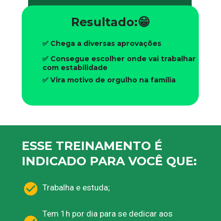
Resultado:😁
✅ Chega a diversas aprovações
✅ Consegue escolher onde vai trabalhar 
com estabilidade
✅ Vira motivo de orgulho na família
ESSE TREINAMENTO É 
INDICADO PARA VOCÊ QUE:
Trabalha e estuda;
Tem 1h por dia para se dedicar aos 