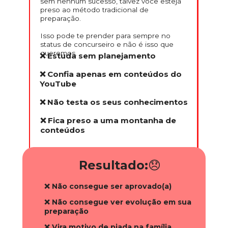
sem nenhum sucesso, talvez você esteja 
preso ao método tradicional de 
preparação.
Isso pode te prender para sempre no 
status de concurseiro e não é isso que 
queremos.
❌ Estuda sem planejamento
❌ Confia apenas em conteúdos do 
YouTube
❌ Não testa os seus conhecimentos
❌ Fica preso a uma montanha de 
conteúdos
Resultado:
😞
❌ Não consegue ser aprovado(a)
❌ Não consegue ver evolução em sua 
preparação
❌ Vira motivo de piada na família