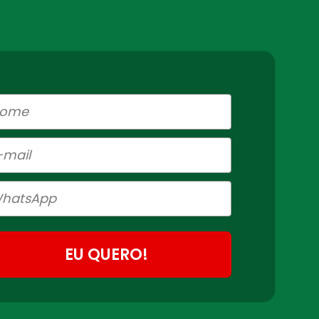
EU QUERO!