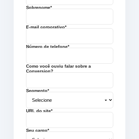
Sobrenome*
E-mail corporativo*
Número de telefone*
Como você ouviu falar sobre a
Conversion?
Segmento*
URL do site*
Seu cargo*